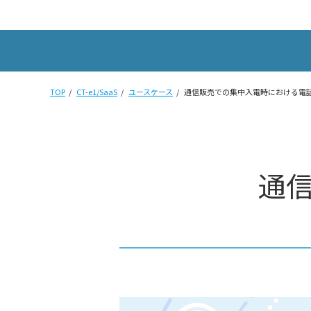
TOP
CT-e1/SaaS
ユースケース
通信販売での集中入電時における電
通