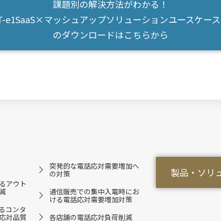
課題別の解決方法がわかる！
T-e1SaaS×マッシュアップソリューションユースケー
のダウンロードはこちらから
突発的な電話応対需要増加へ
製品・ソリ
の対策
るアウト
減
通信販売での集中入電時にお
ける電話応対需要増加対策
るコンタ
応対品質
各店舗の電話応対負荷削減