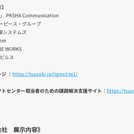
覧】
」 PKSHA Communication
スターピース・グループ
情報システムズ
omm
INE WORKS
 モビルス
ージ
：
https://tsuzuki.jp/jigyo/cte1/
クトセンター担当者のための課題解決支援サイト
：
https://tsu
会社 展示内容》