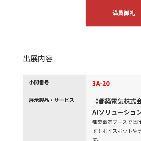
満員御礼
出展内容
小間番号
3A-20
展示製品・サービス
《都築電気株式
AIソリューション
都築電気ブースでは昨
す！ボイスボットや
す。