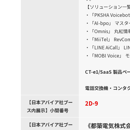
【ソリューション一
・「PKSHA Voicebot
・「AI-bpo」 マ
・「Omnis」 丸紅
・「MiiTel」 RevC
・「LINE AiCall」 L
・「MOBI Voice」
CT-e1/SaaS 製品ペ
電話交換機・コンタ
【日本アバイア社ブー
2D-9
ス内展示】小間番号
【日本アバイア社ブー
《都築電気株式