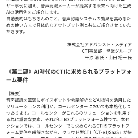
ザー事例に加え、音声認識メーカーが提案する未来へ向けた生成
AIの活用例をご紹介します。
自動要約はもちろんのこと、音声認識システムの効果を高めるた
めの使い方まで具体的なアウトプット例と共にご紹介させていた
だきます。
株式会社アドバンスト・メディア
CTI事業部 営業グループ
千原 清 氏・山田 裕一 氏
《第二部》AI時代のCTIに求められるプラットフォ
ーム要件
［概要］
音声認識を筆頭にボイスボットや会話解析などAI技術を活用した
ソリューションの利用が、コールセンターにおいても本格化しつ
つあります。コールセンターがこれらのソリューションを利用す
る為に重要な要素、それがCTIのプラットフォーム性です。本セ
クションでは、コールセンターでも求められるCTIのプラットフ
ォーム要件を紐解きながら、クラウド型CTI「CT-e1/SaaS」が持