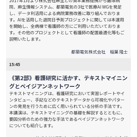
2017年1月より株式会社麻生との資本業務提携から飯塚病
院、麻生情報システム、都築電気の3社で医療AI WGを発足
し、データ利活用による病院業務改善に取り組んでおりま
す。AIを活用した退院日予測プロジェクトに関しては本運用
を開始し、全病棟で看護師の方にご利用いただいておりま
す。その他のプロジェクトとして看護師の配置最適化等もご
説明いたします。
都築電気株式会社 稲葉 隆士
15:45
《第2部》看護研究に活かす、テキストマイニン
グとベイジアンネットワーク
テキストマイニングは、看護研究において実習レポートやイ
ンタビュー、手記などのテキストデータから可視化やパター
ンの発見を行うために広く用いられている分析の手法です。
本講演は、テキストマイニングの基礎を解説するとともに、
要因分析のための強力な手法であるベイジアンネットワーク
についても紹介します。