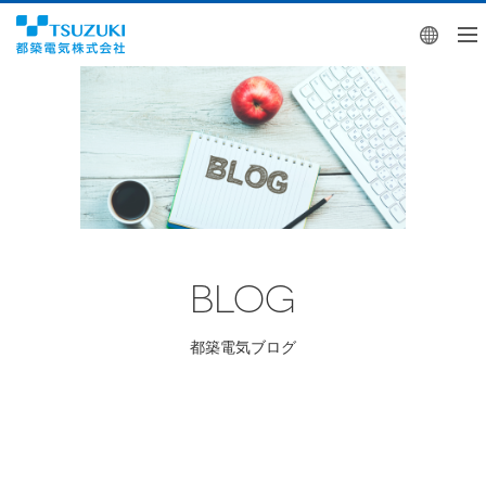
Engl
BLOG
都築電気ブログ