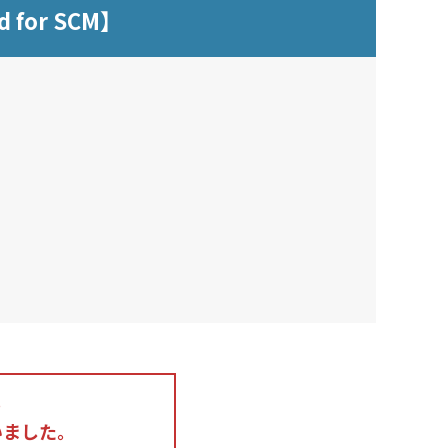
or SCM】
。
いました。