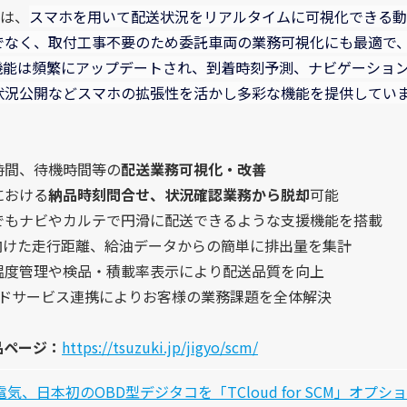
は、
スマホを用いて配送状況をリアルタイムに可視化できる動
でなく、取付工事不要のため委託車両の業務可視化にも最適で
機能は頻繁にアップデートされ、到着時刻予測、ナビゲーショ
状況公開などスマホの拡張性を活かし多彩な機能を提供してい
時間、待機時間等の
配送業務可視化・改善
における
納品時刻問合せ、状況確認業務から脱却
可能
でもナビやカルテで円滑に配送できるような支援機能を搭載
向けた走行距離、給油データからの簡単に排出量を集計
温度管理や検品・積載率表示により配送品質を向上
ウドサービス連携によりお客様の業務課題を全体解決
 製品ページ：
https://tsuzuki.jp/jigyo/scm/
気、日本初のOBD型デジタコを「TCloud for SCM」オ