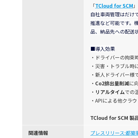
「
TCloud for SCM
」
自社車両管理はだけ
推進など可能です。
品、納品先への配送
■導入効果
・ドライバーの拘束
・災害・トラブル時
・新人ドライバー様
・
Co2排出量削減
に
・
リアルタイム
での
・APIによる他クラ
TCloud for SCM
関連情報
プレスリリース:都築電