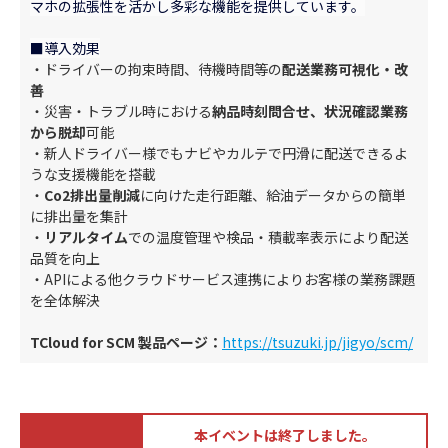
マホの拡張性を活かし多彩な機能を提供しています。
■導入効果
・ドライバーの拘束時間、待機時間等の
配送業務可視化・改
善
・災害・トラブル時における
納品時刻問合せ、状況確認業務
から脱却
可能
・新人ドライバー様でもナビやカルテで円滑に配送できるよ
うな支援機能を搭載
・
Co2排出量削減
に向けた走行距離、給油データからの簡単
に排出量を集計
・
リアルタイム
での温度管理や検品・積載率表示により配送
品質を向上
・APIによる他クラウドサービス連携によりお客様の業務課題
を全体解決
TCloud for SCM 製品ページ：
https://tsuzuki.jp/jigyo/scm/
本イベントは終了しました。