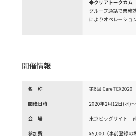
◆クリアトークカム
グループ通話で業務効
によりオペレーショ
開催情報
名 称
第6回 CareTEX2020
開催日時
2020年2月12日(水)～
会 場
東京ビッグサイト 
参加費
¥5,000（事前登録