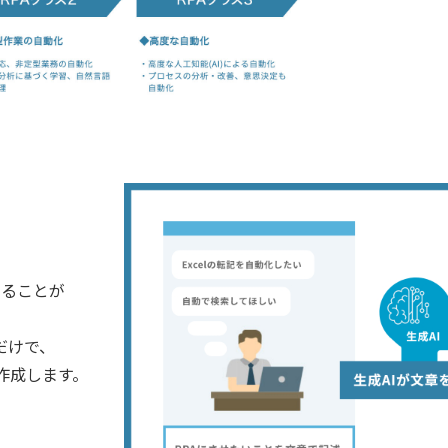
きることが
だけで、
作成します。