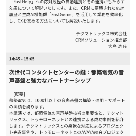
「FastHelp」への応対履歴の自動連携とその連携がもたらす
効果について解説いたします。また、CRMに蓄積された応対
履歴と生成AI機能群「FastGenie」を活用して業務を効率化
し、CXを高める方法についても解説いたします。
テクマトリックス株式会社
CRMソリューション推進部
大島 浩 氏
14:45 - 15:05
次世代コンタクトセンターの鍵：都築電気の音
声基盤と強力なパートナーシップ
[概要]
都築電気は、1000社以上の音声基盤の構築・運用・サポート
の実績を誇ります。
本講演では、都築電気の音声基盤技術の重要性と、テクマト
リックス、トゥモローネットとの連携による成功事例を紹介
します。テクマトリックスとの柔軟な対応によるプロジェク
ト完遂事例や、トゥモローネットとのAVAYA統合プロジェク